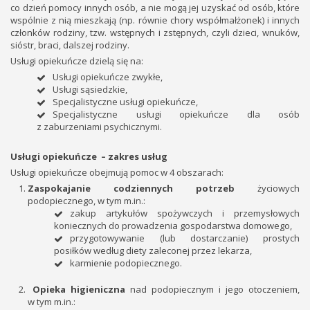
co dzień pomocy innych osób, a nie mogą jej uzyskać od osób, które
wspólnie z nią mieszkają (np. równie chory współmałżonek) i innych
członków rodziny, tzw. wstępnych i zstępnych, czyli dzieci, wnuków,
sióstr, braci, dalszej rodziny.
Usługi opiekuńcze dzielą się na:
Usługi opiekuńcze zwykłe,
Usługi sąsiedzkie,
Specjalistyczne usługi opiekuńcze,
Specjalistyczne usługi opiekuńcze dla osób
z zaburzeniami psychicznymi.
Usługi opiekuńcze – zakres usług
Usługi opiekuńcze obejmują pomoc w 4 obszarach:
Zaspokajanie codziennych potrzeb
życiowych
podopiecznego, w tym m.in.:
zakup artykułów spożywczych i przemysłowych
koniecznych do prowadzenia gospodarstwa domowego,
przygotowywanie (lub dostarczanie) prostych
posiłków według diety zaleconej przez lekarza,
karmienie podopiecznego.
Opieka higieniczna
nad podopiecznym i jego otoczeniem,
w tym m.in.: