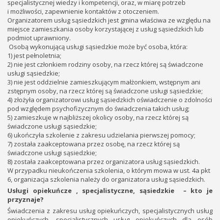
specjalistycznej wiedzy i kompetencji, oraz, w miarę potrzeb
i możliwości, zapewnienie kontaktów z otoczeniem.
Organizatorem usług sąsiedzkich jest gmina właściwa ze względu na
miejsce zamieszkania osoby korzystającej z usług sąsiedzkich lub
podmiot uprawniony.
Osobą wykonującą usługi sąsiedzkie może być osoba, która:
1) jest pełnoletnia;
2) nie jest członkiem rodziny osoby, na rzecz której są świadczone
usługi sąsiedzkie;
3) nie jest oddzielnie zamieszkującym małżonkiem, wstępnym ani
zstępnym osoby, na rzecz której są świadczone usługi sąsiedzkie;
4) złożyła organizatorowi usług sąsiedzkich oświadczenie o zdolności
pod względem psychofizycznym do świadczenia takich usług;
5) zamieszkuje w najbliższej okolicy osoby, na rzecz której są
świadczone usługi sąsiedzkie;
6) ukończyła szkolenie z zakresu udzielania pierwszej pomocy;
7) została zaakceptowana przez osobę, na rzecz której są
świadczone usługi sąsiedzkie;
8) została zaakceptowana przez organizatora usług sąsiedzkich.
W przypadku nieukończenia szkolenia, o którym mowa w ust. 4a pkt
6, organizacja szkolenia należy do organizatora usług sąsiedzkich.
Usługi opiekuńcze , specjalistyczne, sąsiedzkie – kto je
przyznaje?
Świadczenia z zakresu usług opiekuńczych, specjalistycznych usług
opiekuńczych, specjalistycznych usług opiekuńczych dla osób