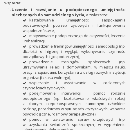
wsparcia:
Uczenie i rozwijanie u podopiecznego umiejętności
niezbędnych do samodzielnego życia
, a zwłaszcza:
kształtowanie umiejętności: zaspokajania
podstawowych potrzeb życiowych i funkcjonowania
w społeczeństwie,
motywowanie podopiecznego do aktywności, leczenia
i rehabilitacji,
prowadzenie treningów umiejętności samoobsługi (np.
dbałości o higienę i wygląd, wykonywanie czynności
porządkowych i gospodarczych),
prowadzenie treningów społecznych (np.
utrzymywania relacji z domownikami, w miejscu nauki,
pracy, z sąsiadami, korzystania z usług różnych instytucji,
organizacji czasu wolnego),
wspieranie i asystowanie w codziennych
czynnościach życiowych,
podejmowanie interwencji i pomoc rodzinie
podopiecznego (np. kształtowanie właściwych relacji
z chorym, niepełnosprawnym, samotnym członkiem
rodziny, poradnictwo w sytuacjach kryzysowych, wsparcie
psychologiczne, rozmowy terapeutyczne),
pomoc w załatwianiu spraw urzędowych (np.
w uzyskaniu świadczeń społecznych, w wypełnieniu
i dostarczeniu dokumentów),