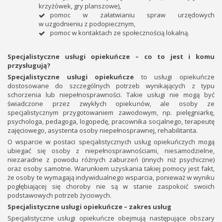
krzyżówek, gry planszowe),
pomoc w załatwianiu spraw urzędowych
w uzgodnieniu z podopiecznym,
pomoc w kontaktach ze społecznością lokalną.
Specjalistyczne usługi opiekuńcze – co to jest i komu
przysługują?
Specjalistyczne usługi opiekuńcze
to usługi opiekuńcze
dostosowane do szczególnych potrzeb wynikających z typu
schorzenia lub niepełnosprawności. Takie usługi nie mogą być
świadczone przez zwykłych opiekunów, ale osoby ze
specjalistycznym przygotowaniem zawodowym, np. pielęgniarkę,
psychologa, pedagoga, logopedę, pracownika socjalnego, terapeutę
zajęciowego, asystenta osoby niepełnosprawnej, rehabilitanta.
O wsparcie w postaci specjalistycznych usług opiekuńczych mogą
ubiegać się osoby z niepełnosprawnościami, niesamodzielne,
niezaradne z powodu różnych zaburzeń (innych niż psychiczne)
oraz osoby samotne. Warunkiem uzyskania takiej pomocy jest fakt,
że osoby te wymagają indywidualnego wsparcia, ponieważ w wyniku
pogłębiającej się choroby nie są w stanie zaspokoić swoich
podstawowych potrzeb życiowych.
Specjalistyczne usługi opiekuńcze – zakres usług
Specjalistyczne usługi opiekuńcze obejmują następujące obszary