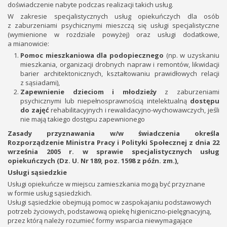
doświadczenie nabyte podczas realizacji takich usług.
W zakresie specjalistycznych usług opiekuńczych dla osób
z zaburzeniami psychicznymi mieszczą się usługi specjalistyczne
(wymienione w rozdziale powyżej) oraz usługi dodatkowe,
a mianowicie:
Pomoc mieszkaniowa dla podopiecznego
(np. w uzyskaniu
mieszkania, organizacji drobnych napraw i remontów, likwidacji
barier architektonicznych, kształtowaniu prawidłowych relacji
z sąsiadami),
Zapewnienie dzieciom i młodzieży
z zaburzeniami
psychicznymi lub niepełnosprawnością intelektualną
dostępu
do zajęć
rehabilitacyjnych i rewalidacyjno-wychowawczych, jeśli
nie mają takiego dostępu zapewnionego
Zasady przyznawania w/w świadczenia określa
Rozporządzenie Ministra Pracy i Polityki Społecznej z dnia 22
września 2005 r. w sprawie specjalistycznych usług
opiekuńczych (Dz. U. Nr 189, poz. 1598 z późn. zm.),
Usługi sąsiedzkie
Usługi opiekuńcze w miejscu zamieszkania mogą być przyznane
w formie usług sąsiedzkich.
Usługi sąsiedzkie obejmują pomoc w zaspokajaniu podstawowych
potrzeb życiowych, podstawową opiekę higieniczno-pielęgnacyjną,
przez którą należy rozumieć formy wsparcia niewymagające