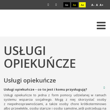
Aa
Aa
Aa
A-
A
A+
USŁUGI
OPIEKUŃCZE
Usługi opiekuńcze
Usługi opiekuńcze – co to jest i komu przysługują?
Usługi opiekuńcze to jedna z form pomocy udzielanej w ramach
systemu wsparcia socjalnego. Mogą z niej skorzystać osoby
z niepełnosprawnościami, a także osoby chore krótkoterminowo
albo przewlekle, osoby starsze i osoby samotne, jeśli potrzebują na