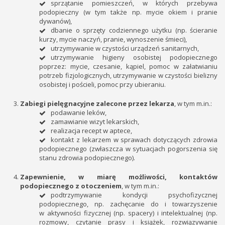
sprzątanie pomieszczeń, w których przebywa
podopieczny (w tym także np. mycie okiem i pranie
dywanów),
dbanie o sprzęty codziennego użytku (np. ścieranie
kurzy, mycie naczyń, pranie, wynoszenie śmieci),
utrzymywanie w czystości urządzeń sanitarnych,
utrzymywanie higieny osobistej podopiecznego
poprzez: mycie, czesanie, kąpiel, pomoc w załatwianiu
potrzeb fizjologicznych, utrzymywanie w czystości bielizny
osobistej i pościeli, pomoc przy ubieraniu.
Zabiegi pielęgnacyjne zalecone przez lekarza
, w tym m.in.:
podawanie leków,
zamawianie wizyt lekarskich,
realizacja recept w aptece,
kontakt z lekarzem w sprawach dotyczących zdrowia
podopiecznego (zwłaszcza w sytuacjach pogorszenia się
stanu zdrowia podopiecznego).
Zapewnienie, w miarę możliwości, kontaktów
podopiecznego z otoczeniem
, w tym m.in.:
podtrzymywanie kondycji psychofizycznej
podopiecznego, np. zachęcanie do i towarzyszenie
w aktywności fizycznej (np. spacery) i intelektualnej (np.
rozmowy, czytanie prasy i książek, rozwiązywanie