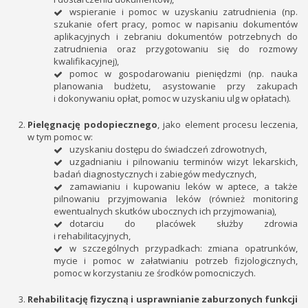
wspieranie i pomoc w uzyskaniu zatrudnienia (np.
szukanie ofert pracy, pomoc w napisaniu dokumentów
aplikacyjnych i zebraniu dokumentów potrzebnych do
zatrudnienia oraz przygotowaniu się do rozmowy
kwalifikacyjnej),
pomoc w gospodarowaniu pieniędzmi (np. nauka
planowania budżetu, asystowanie przy zakupach
i dokonywaniu opłat, pomoc w uzyskaniu ulg w opłatach).
Pielęgnację podopiecznego
, jako element procesu leczenia,
w tym pomoc w:
uzyskaniu dostępu do świadczeń zdrowotnych,
uzgadnianiu i pilnowaniu terminów wizyt lekarskich,
badań diagnostycznych i zabiegów medycznych,
zamawianiu i kupowaniu leków w aptece, a także
pilnowaniu przyjmowania leków (również monitoring
ewentualnych skutków ubocznych ich przyjmowania),
dotarciu do placówek służby zdrowia
i rehabilitacyjnych,
w szczególnych przypadkach: zmiana opatrunków,
mycie i pomoc w załatwianiu potrzeb fizjologicznych,
pomoc w korzystaniu ze środków pomocniczych.
Rehabilitację fizyczną i usprawnianie zaburzonych funkcji