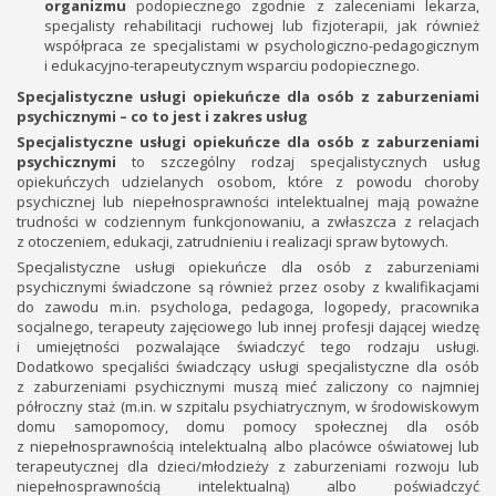
organizmu
podopiecznego zgodnie z zaleceniami lekarza,
specjalisty rehabilitacji ruchowej lub fizjoterapii, jak również
współpraca ze specjalistami w psychologiczno-pedagogicznym
i edukacyjno-terapeutycznym wsparciu podopiecznego.
Specjalistyczne usługi opiekuńcze dla osób z zaburzeniami
psychicznymi – co to jest i zakres usług
Specjalistyczne usługi opiekuńcze dla osób z zaburzeniami
psychicznymi
to szczególny rodzaj specjalistycznych usług
opiekuńczych udzielanych osobom, które z powodu choroby
psychicznej lub niepełnosprawności intelektualnej mają poważne
trudności w codziennym funkcjonowaniu, a zwłaszcza z relacjach
z otoczeniem, edukacji, zatrudnieniu i realizacji spraw bytowych.
Specjalistyczne usługi opiekuńcze dla osób z zaburzeniami
psychicznymi świadczone są również przez osoby z kwalifikacjami
do zawodu m.in. psychologa, pedagoga, logopedy, pracownika
socjalnego, terapeuty zajęciowego lub innej profesji dającej wiedzę
i umiejętności pozwalające świadczyć tego rodzaju usługi.
Dodatkowo specjaliści świadczący usługi specjalistyczne dla osób
z zaburzeniami psychicznymi muszą mieć zaliczony co najmniej
półroczny staż (m.in. w szpitalu psychiatrycznym, w środowiskowym
domu samopomocy, domu pomocy społecznej dla osób
z niepełnosprawnością intelektualną albo placówce oświatowej lub
terapeutycznej dla dzieci/młodzieży z zaburzeniami rozwoju lub
niepełnosprawnością intelektualną) albo poświadczyć