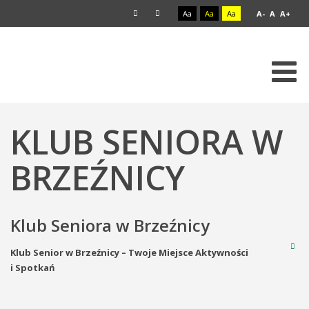
Aa
Aa
Aa
A-
A
A+
KLUB SENIORA W
BRZEŹNICY
Klub Seniora w Brzeźnicy
Klub Senior w Brzeźnicy – Twoje Miejsce Aktywności
i Spotkań