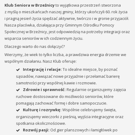
Klub Seniora w Brzeźnicy
to wyjątkowa przestrzeń stworzona
z myślą o mieszkańcach naszej gminy, którzy ukończyli 60. rok życia
i pragną jesień życia spędzać aktywnie, twórczo i w gronie przyjaciół.
Nasza placówka, działająca przy Gminnym Ośrodku Pomocy
Społecznej w Brzeźnicy, jest odpowiedzią na potrzeby integracji oraz
wsparcia seniorów w ich codziennym życiu.
Dlaczego warto do nas dołączyć?
Wierzymy, że wiek to tylko liczba, a prawdziwa energia drzemie we
wspólnym działaniu. Nasz Klub oferuje:
Integrację i relacje:
To idealne miejsce, by poznać
sąsiadów, nawiązać nowe przyjaźnie i przełamać barierę
samotności przy wspólnej kawie i rozmowie.
Zdrowie i sprawność:
Regularnie organizujemy zajęcia
ruchowe dostosowane do możliwości seniorów, które
pomagają zachować formę i dobre samopoczucie.
Kulturę i rozrywkę:
Wspólnie celebrujemy święta,
organizujemy wieczorki z pieśnią, wyjścia integracyjne oraz
spotkania okolicznościowe.
Rozwój pasji:
Od gier planszowych i łamigłówek po