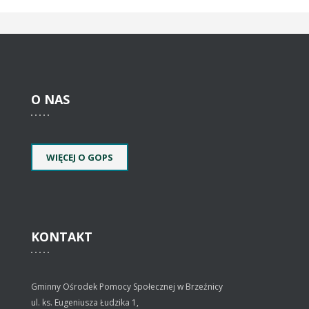
O
NAS
WIĘCEJ O GOPS
KONTAKT
Gminny Ośrodek Pomocy Społecznej w Brzeźnicy
ul. ks. Eugeniusza Łudzika 1,