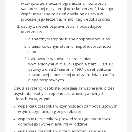
w związku ze znacznie ograniczoną możliwością
samodzielnej egzystencji oraz konieczności stałego
współudziału na co dzień opiekuna dziecka w
procesie jego leczenia, rehabilitacji i edukacji oraz
osoby z niepełnosprawnościami posiadające
orzeczenie:
o znacznym stopniu niepełnosprawności albo
o umiarkowanym stopniu niepełnosprawności
albo
traktowane na równi z orzeczeniami
wymienionymi w lit. a i b, zgodnie z art. 5 i art. 62
ustawy z dnia 27 sierpnia 1997 r. o rehabilitacji
zawodowej i społecznej oraz zatrudnianiu osób
niepełnosprawnych.
Usługi asystencji osobistej polegają na wspieraniu przez
asystenta osoby z niepełnosprawnością w różnych
sferach życia, w tym:
wsparcia uczestnika w czynnościach samoobsługowych,
w tym utrzymaniu higieny osobistej;
wsparcia uczestnika w prowadzeniu gospodarstwa
domowego i wypełnianiu ról w rodzinie;
wsparcia uczestnika w przemieszczaniu się poza