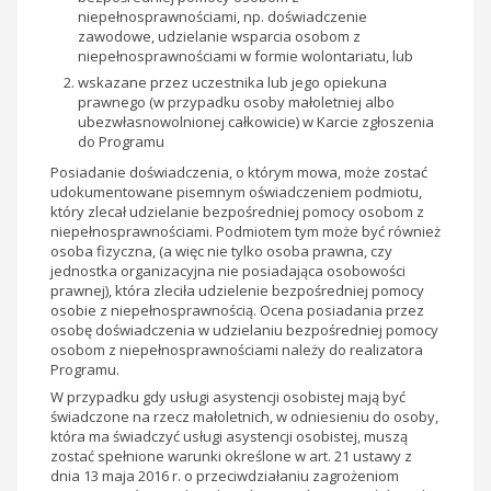
niepełnosprawnościami, np. doświadczenie
zawodowe, udzielanie wsparcia osobom z
niepełnosprawnościami w formie wolontariatu, lub
wskazane przez uczestnika lub jego opiekuna
prawnego (w przypadku osoby małoletniej albo
ubezwłasnowolnionej całkowicie) w Karcie zgłoszenia
do Programu
Posiadanie doświadczenia, o którym mowa, może zostać
udokumentowane pisemnym oświadczeniem podmiotu,
który zlecał udzielanie bezpośredniej pomocy osobom z
niepełnosprawnościami. Podmiotem tym może być również
osoba fizyczna, (a więc nie tylko osoba prawna, czy
jednostka organizacyjna nie posiadająca osobowości
prawnej), która zleciła udzielenie bezpośredniej pomocy
osobie z niepełnosprawnością. Ocena posiadania przez
osobę doświadczenia w udzielaniu bezpośredniej pomocy
osobom z niepełnosprawnościami należy do realizatora
Programu.
W przypadku gdy usługi asystencji osobistej mają być
świadczone na rzecz małoletnich, w odniesieniu do osoby,
która ma świadczyć usługi asystencji osobistej, muszą
zostać spełnione warunki określone w art. 21 ustawy z
dnia 13 maja 2016 r. o przeciwdziałaniu zagrożeniom