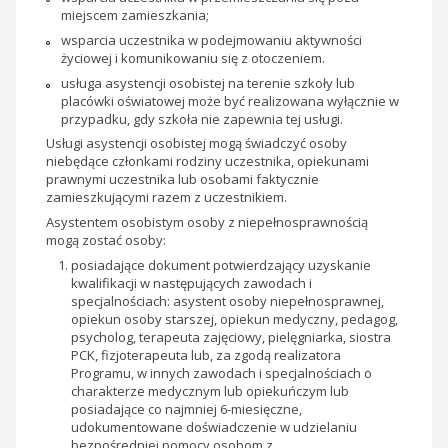
miejscem zamieszkania;
wsparcia uczestnika w podejmowaniu aktywności
życiowej i komunikowaniu się z otoczeniem.
usługa asystencji osobistej na terenie szkoły lub
placówki oświatowej może być realizowana wyłącznie w
przypadku, gdy szkoła nie zapewnia tej usługi.
Usługi asystencji osobistej mogą świadczyć osoby
niebędące członkami rodziny uczestnika, opiekunami
prawnymi uczestnika lub osobami faktycznie
zamieszkującymi razem z uczestnikiem.
Asystentem osobistym osoby z niepełnosprawnością
mogą zostać osoby:
posiadające dokument potwierdzający uzyskanie
kwalifikacji w następujących zawodach i
specjalnościach: asystent osoby niepełnosprawnej,
opiekun osoby starszej, opiekun medyczny, pedagog,
psycholog, terapeuta zajęciowy, pielęgniarka, siostra
PCK, fizjoterapeuta lub, za zgodą realizatora
Programu, w innych zawodach i specjalnościach o
charakterze medycznym lub opiekuńczym lub
posiadające co najmniej 6-miesięczne,
udokumentowane doświadczenie w udzielaniu
bezpośredniej pomocy osobom z