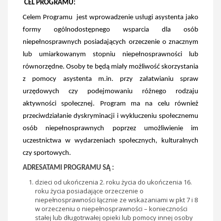
CEL PROGRAMU:
Celem Programu jest wprowadzenie usługi asystenta jako
formy ogólnodostępnego wsparcia dla osób
niepełnosprawnych posiadających orzeczenie o znacznym
lub umiarkowanym stopniu niepełnosprawności lub
równorzędne. Osoby te będą miały możliwość skorzystania
z pomocy asystenta m.in. przy załatwianiu spraw
urzędowych czy podejmowaniu różnego rodzaju
aktywności społecznej. Program ma na celu również
przeciwdziałanie dyskryminacji i wykluczeniu społecznemu
osób niepełnosprawnych poprzez umożliwienie im
uczestnictwa w wydarzeniach społecznych, kulturalnych
czy sportowych.
ADRESATAMI PROGRAMU SĄ :
dzieci od ukończenia 2. roku życia do ukończenia 16.
roku życia posiadające orzeczenie o
niepełnosprawności łącznie ze wskazaniami w pkt 7 i 8
w orzeczeniu o niepełnosprawności – konieczności
stałej lub długotrwałej opieki lub pomocy innej osoby