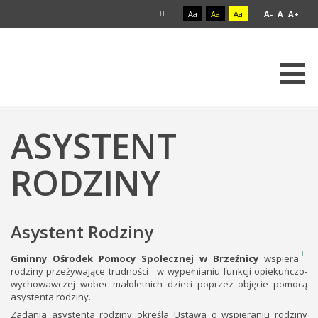
Aa
Aa
Aa
A-
A
A+
ASYSTENT
RODZINY
Asystent Rodziny
Gminny Ośrodek Pomocy Społecznej w Brzeźnicy
wspiera
rodziny przeżywające trudności w wypełnianiu funkcji opiekuńczo-
wychowawczej wobec małoletnich dzieci poprzez objęcie pomocą
asystenta rodziny.
Zadania asystenta rodziny określa Ustawa o wspieraniu rodziny