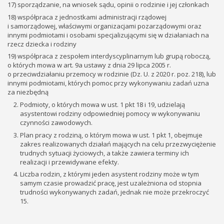
17) sporządzanie, na wniosek sądu, opinii o rodzinie i jej członkach
18) współpraca z jednostkami administracji rządowej
i samorządowej, właściwymi organizacjami pozarządowymi oraz
innymi podmiotami i osobami specjalizującymi się w działaniach na
rzecz dziecka i rodziny
19) współpraca z zespołem interdyscyplinarnym lub grupą roboczą,
o których mowa w art. 9a ustawy z dnia 29 lipca 2005 r.
o przeciwdziałaniu przemocy w rodzinie (Dz. U. z 2020 r. poz. 218), lub
innymi podmiotami, których pomoc przy wykonywaniu zadań uzna
za niezbędną
Podmioty, o których mowa w ust. 1 pkt 18 i 19, udzielają
asystentowi rodziny odpowiedniej pomocy w wykonywaniu
czynności zawodowych.
Plan pracy z rodziną, o którym mowa w ust. 1 pkt 1, obejmuje
zakres realizowanych działań mających na celu przezwyciężenie
trudnych sytuacji życiowych, a także zawiera terminy ich
realizacji i przewidywane efekty.
Liczba rodzin, z którymi jeden asystent rodziny może w tym
samym czasie prowadzić pracę, jest uzależniona od stopnia
trudności wykonywanych zadań, jednak nie może przekroczyć
15.