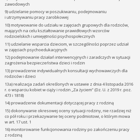
zawodowych
9) udzielanie pomocy w poszukiwaniu, podejmowaniu
i utrzymywaniu pracy zarobkowej
10) motywowanie do udziału w zajęciach grupowych dla rodziców,
mających na celu kształtowanie prawidłowych wzorców
rodzicielskich i umiejętności psychospołecznych
11) udzielanie wsparcia dzieciom, w szczególności poprzez udział
w zajęciach psychoedukacyjnych
12) podejmowanie działań interwencyjnych i zaradczych w sytuacji
zagrożenia bezpieczeństwa dzieci i rodzin
13) prowadzenie indywidualnych konsultacji wychowawczych dla
rodziców i dzieci
13a) realizacja zadań określonych w ustawie z dnia 4 listopada 2016
r. o wsparciu kobiet w ciąży i rodzin „Za życiem” (Dz. U. z 2019 r. poz.
473 i 1818)
14) prowadzenie dokumentacji dotyczącej pracy z rodziną
15) dokonywanie okresowej oceny sytuacji rodziny, nie rzadziej niż
co pół roku i przekazywanie tej oceny podmiotowi, o którym mowa
w art. 17 ust. 1
16) monitorowanie funkcjonowania rodziny po zakończeniu pracy
z rodziną