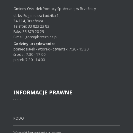
Gminny Ośrodek Pomocy Społecznej w Brzeźnicy
ul. ks. Eugeniusza Łudzika 1,
34-114, Brzeźnica
Telefon: 33 823 23 83
Faks: 33 879 20 29
E-mail: gops@brzeznica.pl
Godziny urzędowania:
poniedziałek - wtorek - czwartek: 7:30 - 15:30
środa : 7:30 - 17:00
piątek: 7:30 - 14:00
INFORMACJE
PRAWNE
RODO
Warunki korzystania z witryn