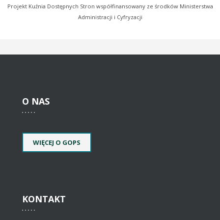
Projekt Kuźnia Dostępnych Stron współfinansowany ze środków Ministerstwa
Administracji i Cyfryzacji
O
NAS
WIĘCEJ O GOPS
KONTAKT