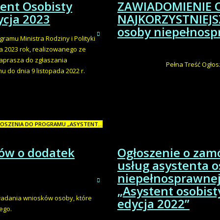
ent Osobisty
ZAWIADOMIENIE 
ycja 2023
NAJKORZYSTNIEJSZ
osoby niepełnosp
mu Ministra Rodziny i Polityki
a 2023 rok, realizowanego ze
aprasza do zgłaszania
Pełna Treść Ogłos
do dnia 9 listopada 2022 r.
ŁOSZENIA DO PROGRAMU „ASYSTENT...
ków o dodatek
Ogłoszenie o zam
usług asystenta o
niepełnosprawnej
„Asystent osobist
ładania wniosków osoby, które
edycja 2022”
ego.