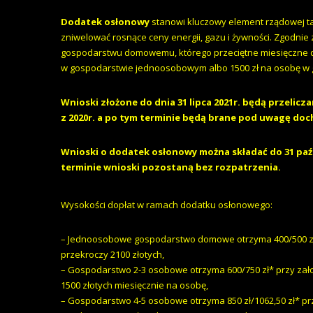
Dodatek osłonowy
stanowi kluczowy element rządowej tar
zniwelować rosnące ceny energii, gazu i żywności. Zgodnie 
gospodarstwu domowemu, którego przeciętne miesięczne d
w gospodarstwie jednoosobowym albo 1500 zł na osobę w
Wnioski złożone do dnia 31 lipca 2021r. będą przeli
z 2020r. a po tym terminie będą brane pod uwagę doch
Wnioski o dodatek osłonowy można składać do 31 paźd
terminie wnioski pozostaną bez rozpatrzenia.
Wysokości dopłat w ramach dodatku osłonowego:
– Jednoosobowe gospodarstwo domowe otrzyma 400/500 zł* 
przekroczy 2100 złotych,
– Gospodarstwo 2-3 osobowe otrzyma 600/750 zł* przy zało
1500 złotych miesięcznie na osobę,
– Gospodarstwo 4-5 osobowe otrzyma 850 zł/1062,50 zł* prz