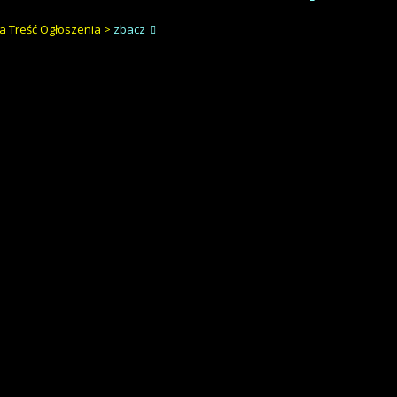
a Treść Ogłoszenia >
zbacz