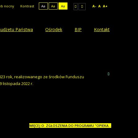
yb nocny
Kontrast
Aa
Aa
Aa
A-
A
A+
 Budżetu Państwa
Ośrodek
BIP
Kontakt
023 rok, realizowanego ze środków Funduszu
listopada 2022 r.
WIĘCEJ O: ZGŁOSZENIA DO PROGRAMU "OPIEKA...