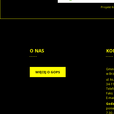
Projekt K
O
NAS
KO
Gmin
WIĘCEJ O GOPS
w Brz
ul. k
34-11
Telef
Faks:
E-mai
Godz
ponie
7:30 