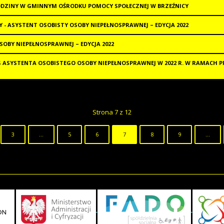
DZINY W GMINNYM OŚRODKU POMOCY SPOŁECZNEJ W BRZEŹNICY
 - ASYSTENT OSOBISTY OSOBY NIEPEŁNOSPRAWNEJ – EDYCJA 2022
SOBY NIEPEŁNOSPRAWNEJ – EDYCJA 2022
G ASYSTENTA OSOBISTEGO OSOBY NIEPEŁNOSPRAWNEJ W 2022 R. W RAMACH
Strona 7 z 12
3
...
5
6
7
8
9
...