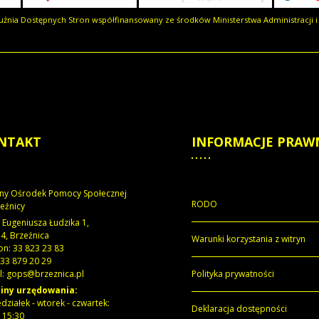
uźnia Dostępnych Stron współfinansowany ze środków Ministerstwa Administracji i 
NTAKT
INFORMACJE
PRAW
ny Ośrodek Pomocy Społecznej
RODO
eźnicy
s. Eugeniusza Łudzika 1,
4, Brzeźnica
Warunki korzystania z witryn
on: 33 823 23 83
 33 879 20 29
l: gops@brzeznica.pl
Polityka prywatności
iny urzędowania:
działek - wtorek - czwartek:
Deklaracja dostępności
- 15:30