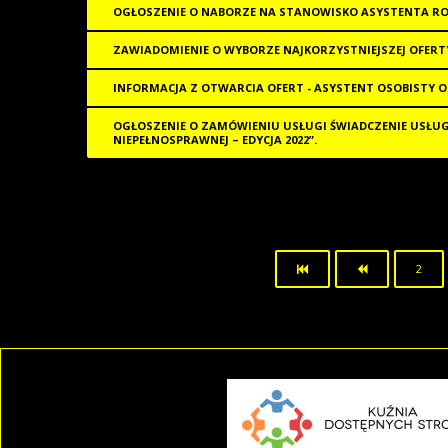
OGŁOSZENIE O NABORZE NA STANOWISKO ASYSTENTA RO
ZAWIADOMIENIE O WYBORZE NAJKORZYSTNIEJSZEJ OFERTY
INFORMACJA Z OTWARCIA OFERT - ASYSTENT OSOBISTY O
OGŁOSZENIE O ZAMÓWIENIU USŁUGI ŚWIADCZENIE USŁU
NIEPEŁNOSPRAWNEJ – EDYCJA 2022”.
2