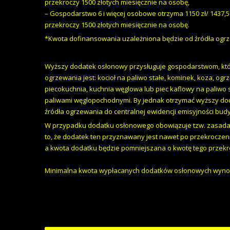
przekroczy 1500 złotych miesięcznie na osobę,
– Gospodarstwo 6 i więcej osobowe otrzyma 1150 zł/ 1437,50
przekroczy 1500 złotych miesięcznie na osobę.
*Kwota dofinansowania uzależniona będzie od źródła ogr
Wyższy dodatek osłonowy przysługuje gospodarstwom, kt
ogrzewania jest: kocioł na paliwo stałe, kominek, koza, og
piecokuchnia, kuchnia węglowa lub piec kaflowy na paliwo s
paliwami węglopochodnymi. By jednak otrzymać wyższy doda
źródła ogrzewania do centralnej ewidencji emisyjności bud
W przypadku dodatku osłonowego obowiązuje tzw. zasada
to, że dodatek ten przyznawany jest nawet po przekrocze
a kwota dodatku będzie pomniejszana o kwotę tego przekr
Minimalna kwota wypłacanych dodatków osłonowych wynosi