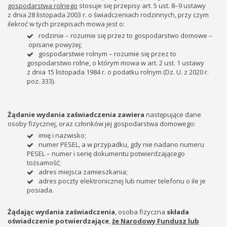
gospodarstwa rolnego
stosuje się przepisy art. 5 ust. 8–9 ustawy
z dnia 28 listopada 2003 r. o świadczeniach rodzinnych, przy czym
ilekroć w tych przepisach mowa jest o:
rodzinie – rozumie się przez to gospodarstwo domowe –
opisane powyżej;
gospodarstwie rolnym – rozumie się przez to
gospodarstwo rolne, o którym mowa w art. 2 ust. 1 ustawy
z dnia 15 listopada 1984 r. o podatku rolnym (Dz. U. z 2020 r.
poz. 333).
Żądanie wydania zaświadczenia zawiera
następujące dane
osoby fizycznej, oraz członków jej gospodarstwa domowego:
imię i nazwisko;
numer PESEL, a w przypadku, gdy nie nadano numeru
PESEL – numer i serię dokumentu potwierdzającego
tożsamość;
adres miejsca zamieszkania;
adres poczty elektronicznej lub numer telefonu o ile je
posiada.
Żądając wydania zaświadczenia
, osoba fizyczna
składa
oświadczenie potwierdzające
,
że Narodowy Fundusz lub