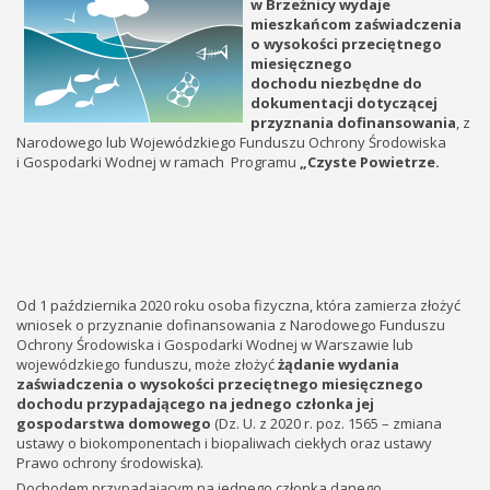
w Brzeźnicy wydaje
mieszkańcom zaświadczenia
o wysokości przeciętnego
miesięcznego
dochodu niezbędne do
dokumentacji dotyczącej
przyznania dofinansowania
, z
Narodowego lub Wojewódzkiego Funduszu Ochrony Środowiska
i Gospodarki Wodnej w ramach Programu
„Czyste Powietrze.
Od 1 października 2020 roku osoba fizyczna, która zamierza złożyć
wniosek o przyznanie dofinansowania z Narodowego Funduszu
Ochrony Środowiska i Gospodarki Wodnej w Warszawie lub
wojewódzkiego funduszu, może złożyć
żądanie wydania
zaświadczenia o wysokości przeciętnego miesięcznego
dochodu przypadającego na jednego członka jej
gospodarstwa domowego
(Dz. U. z 2020 r. poz. 1565 – zmiana
ustawy o biokomponentach i biopaliwach ciekłych oraz ustawy
Prawo ochrony środowiska).
Dochodem przypadającym na jednego członka danego