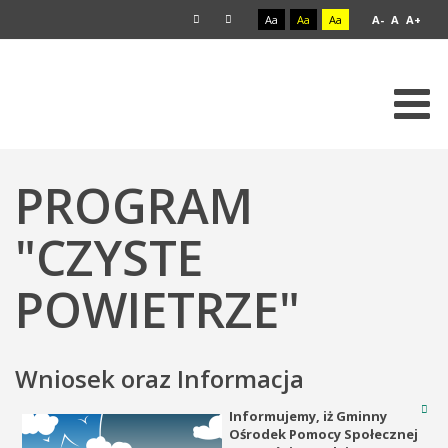
Aa
Aa
Aa
A-
A
A+
PROGRAM
"CZYSTE
POWIETRZE"
Wniosek oraz Informacja
Informujemy, iż Gminny
Ośrodek Pomocy Społecznej