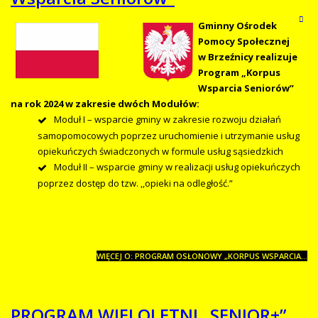
Gminny Ośrodek
Pomocy Społecznej
w Brzeźnicy realizuje
Program „Korpus
Wsparcia Seniorów”
na rok 2024 w zakresie dwóch Modułów:
Moduł I – wsparcie gminy w zakresie rozwoju działań
samopomocowych poprzez uruchomienie i utrzymanie usług
opiekuńczych świadczonych w formule usług sąsiedzkich
Moduł II – wsparcie gminy w realizacji usług opiekuńczych
poprzez dostęp do tzw. ,,opieki na odległość.”
WIĘCEJ O: PROGRAM OSŁONOWY „KORPUS WSPARCIA...
PROGRAM WIELOLETNI „SENIOR+”