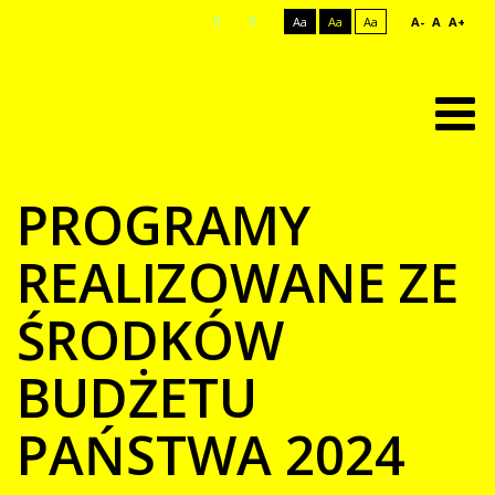
Aa
Aa
Aa
A-
A
A+
PROGRAMY
REALIZOWANE ZE
ŚRODKÓW
BUDŻETU
PAŃSTWA 2024