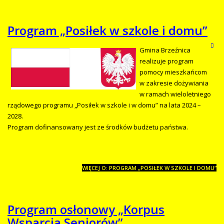
Program „Posiłek w szkole i domu”
Gmina Brzeźnica
realizuje program
pomocy mieszkańcom
w zakresie dożywiania
w ramach wieloletniego
rządowego programu „Posiłek w szkole i w domu” na lata 2024 –
2028.
Program dofinansowany jest ze środków budżetu państwa.
WIĘCEJ O: PROGRAM „POSIŁEK W SZKOLE I DOMU”
Program osłonowy „Korpus
Wsparcia Seniorów”