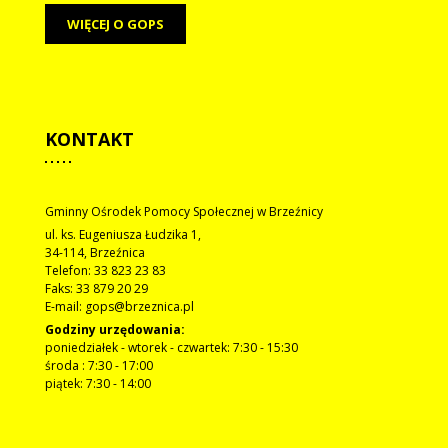
WIĘCEJ O GOPS
KONTAKT
Gminny Ośrodek Pomocy Społecznej w Brzeźnicy
ul. ks. Eugeniusza Łudzika 1,
34-114, Brzeźnica
Telefon: 33 823 23 83
Faks: 33 879 20 29
E-mail: gops@brzeznica.pl
Godziny urzędowania:
poniedziałek - wtorek - czwartek: 7:30 - 15:30
środa : 7:30 - 17:00
piątek: 7:30 - 14:00