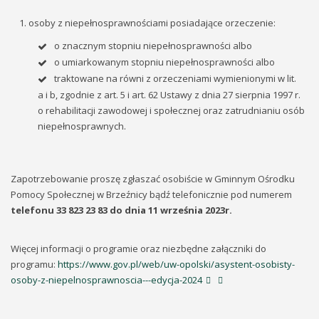
osoby z niepełnosprawnościami posiadające orzeczenie:
o znacznym stopniu niepełnosprawności albo
o umiarkowanym stopniu niepełnosprawności albo
traktowane na równi z orzeczeniami wymienionymi w lit.
a i b, zgodnie z art. 5 i art. 62 Ustawy z dnia 27 sierpnia 1997 r.
o rehabilitacji zawodowej i społecznej oraz zatrudnianiu osób
niepełnosprawnych.
Zapotrzebowanie proszę zgłaszać osobiście w Gminnym Ośrodku
Pomocy Społecznej w Brzeźnicy bądź telefonicznie pod numerem
telefonu 33 823 23 83 do dnia 11 września 2023r.
Więcej informacji o programie oraz niezbędne załączniki do
programu:
https://www.gov.pl/web/uw-opolski/asystent-osobisty-
osoby-z-niepelnosprawnoscia---edycja-2024