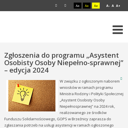
Aa
Aa
Aa
A-
A
A+
Zgłoszenia do programu „Asystent
Osobisty Osoby Niepełno-sprawnej”
– edycja 2024
W związku z ogłoszonym naborem
wniosków w ramach programu
Ministra Rodziny i Polityki Społecznej
„Asystent Osobisty Osoby
Niepełnosprawnej” na 2024 rok,
realizowanego ze środków
Funduszu Solidarnościowego, GOPS w Brzeźnicy zaprasza do
zgłaszania potrzeb na usługi asystencji w ramach ogłoszonego