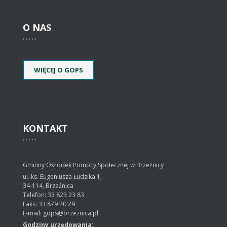
O
NAS
WIĘCEJ O GOPS
KONTAKT
Gminny Ośrodek Pomocy Społecznej w Brzeźnicy
ul. ks. Eugeniusza Łudzika 1,
34-114, Brzeźnica
Telefon: 33 823 23 83
Faks: 33 879 20 29
E-mail: gops@brzeznica.pl
Godziny urzędowania: