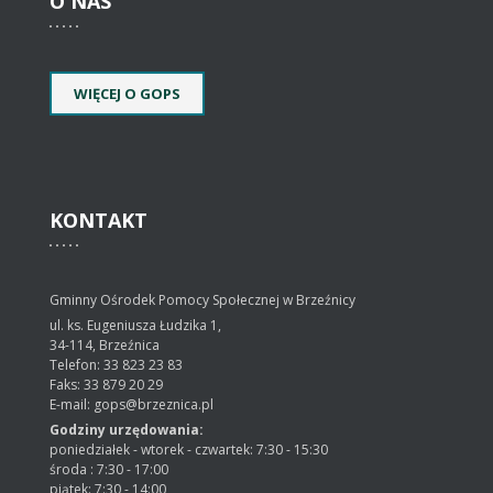
O
NAS
WIĘCEJ O GOPS
KONTAKT
Gminny Ośrodek Pomocy Społecznej w Brzeźnicy
ul. ks. Eugeniusza Łudzika 1,
34-114, Brzeźnica
Telefon: 33 823 23 83
Faks: 33 879 20 29
E-mail: gops@brzeznica.pl
Godziny urzędowania:
poniedziałek - wtorek - czwartek: 7:30 - 15:30
środa : 7:30 - 17:00
piątek: 7:30 - 14:00